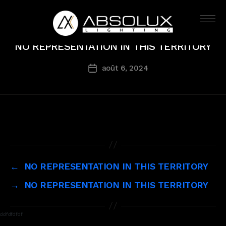
Catégories
MN
USA
Absolux
NO REPRESENTATION IN THIS TERRITORY
Lighting
août 6, 2024
Date
de
l’article
←
NO REPRESENTATION IN THIS TERRITORY
→
NO REPRESENTATION IN THIS TERRITORY
ddfdfdfdf