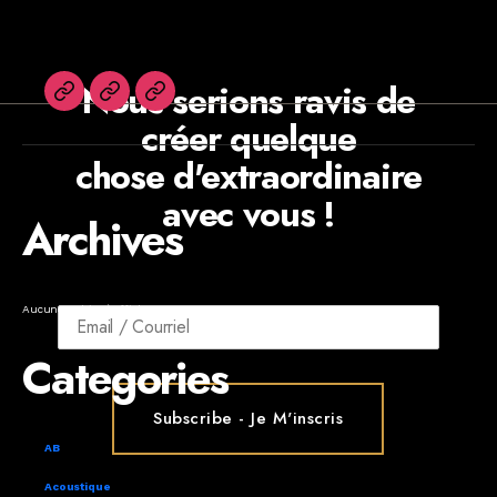
Nous serions ravis de
English
Agents
Newsletters
créer quelque
chose d'extraordinaire
avec vous !
Archives
Aucune archive à afficher.
Categories
AB
Acoustique