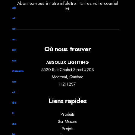
Abonnez-vous à notre infolettre ! Entrez votre courriel
ici.
ak
al
ar
az
Où nous trouver
BC
ca
ABSOLUX LIGHTING
5520 Rue Chabot Street #203
Canada
Montreal, Quebec
co
H2H 2S7
ct
Liens rapides
de
Produits
fl
Sur Mesure
ga
Projets
hi