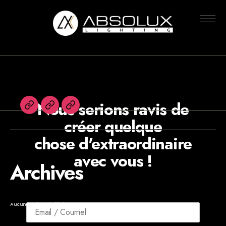
Rien n’a été trouvé
Absolux
Lighting
Nous serions ravis de
English
Agents
Newsletters
créer quelque
chose d'extraordinaire
avec vous !
Archives
Aucune archive à afficher.