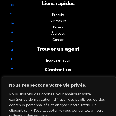
Liens rapides
de
Produits
fl
Sur Mesure
ga
Projets
hi
À propos
Contact
ia
Trouver un agent
id
il
Trouvez un agent
Contact us
in
ks
info@absoluxlighting.com
Nous respectons votre vie privée.
514.807.5157
ky
1.877.ABSOLUX
Nous utilisons des cookies pour améliorer votre
la
expérience de navigation, diffuser des publicités ou des
contenus personnalisés et analyser notre trafic. En
Lampe de table
cliquant sur « Tout accepter », vous consentez à notre
Lampe Plancher
utilisation des cookies.