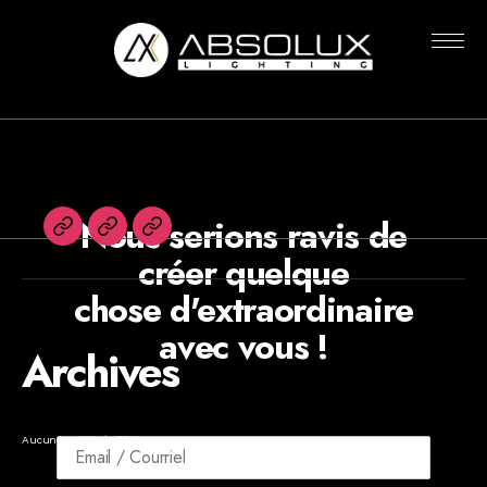
Rien n’a été trouvé
Absolux
Lighting
Nous serions ravis de
English
Agents
Newsletters
créer quelque
chose d'extraordinaire
avec vous !
Archives
Aucune archive à afficher.