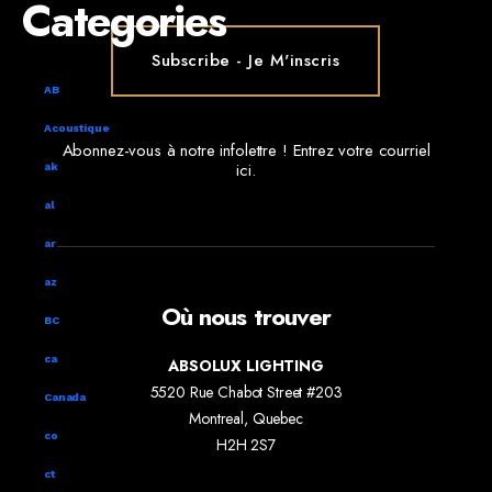
Categories
AB
Acoustique
Abonnez-vous à notre infolettre ! Entrez votre courriel
ici.
ak
al
ar
az
Où nous trouver
BC
ca
ABSOLUX LIGHTING
5520 Rue Chabot Street #203
Canada
Montreal, Quebec
co
H2H 2S7
ct