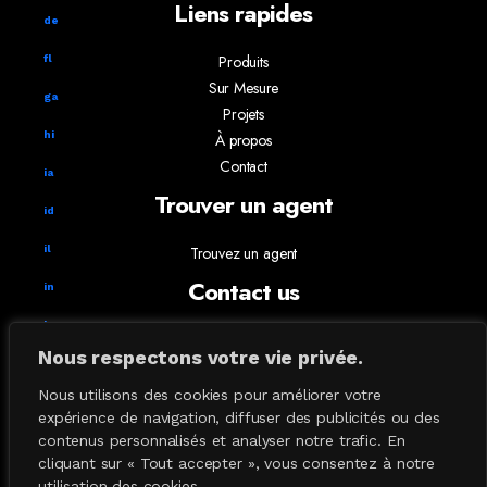
Liens rapides
de
Produits
fl
Sur Mesure
ga
Projets
hi
À propos
Contact
ia
Trouver un agent
id
il
Trouvez un agent
Contact us
in
ks
info@absoluxlighting.com
Nous respectons votre vie privée.
514.807.5157
ky
1.877.ABSOLUX
Nous utilisons des cookies pour améliorer votre
la
expérience de navigation, diffuser des publicités ou des
contenus personnalisés et analyser notre trafic. En
Lampe de table
cliquant sur « Tout accepter », vous consentez à notre
Lampe Plancher
utilisation des cookies.