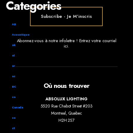
Categories
AB
Acoustique
Abonnez-vous à notre infolettre ! Entrez votre courriel
ici.
ak
al
ar
az
Où nous trouver
BC
ca
ABSOLUX LIGHTING
5520 Rue Chabot Street #203
Canada
Montreal, Quebec
co
H2H 2S7
ct