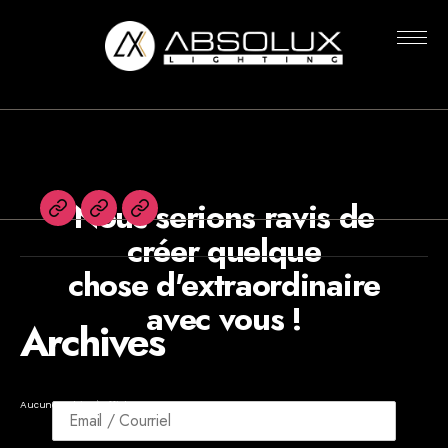
Rien n’a été trouvé
Absolux
Lighting
Nous serions ravis de
English
Agents
Newsletters
créer quelque
chose d'extraordinaire
avec vous !
Archives
Aucune archive à afficher.