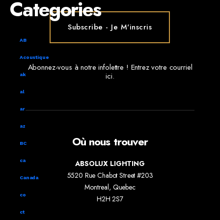
Categories
AB
Acoustique
Abonnez-vous à notre infolettre ! Entrez votre courriel
ici.
ak
al
ar
az
Où nous trouver
BC
ca
ABSOLUX LIGHTING
5520 Rue Chabot Street #203
Canada
Montreal, Quebec
co
H2H 2S7
ct