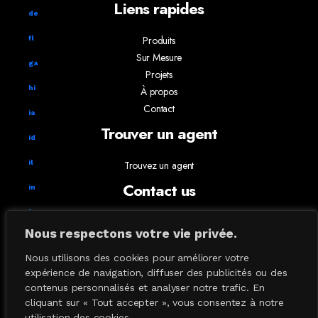
Liens rapides
de
Produits
fl
Sur Mesure
ga
Projets
hi
À propos
Contact
ia
Trouver un agent
id
il
Trouvez un agent
Contact us
in
ks
info@absoluxlighting.com
Nous respectons votre vie privée.
514.807.5157
ky
1.877.ABSOLUX
Nous utilisons des cookies pour améliorer votre
la
expérience de navigation, diffuser des publicités ou des
contenus personnalisés et analyser notre trafic. En
Lampe de table
cliquant sur « Tout accepter », vous consentez à notre
Lampe Plancher
utilisation des cookies.