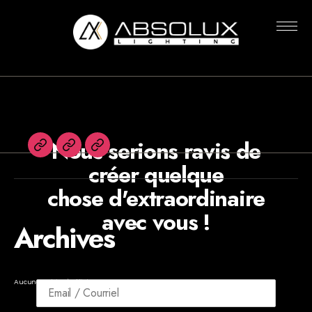
Rien n’a été trouvé
Absolux
Lighting
Nous serions ravis de
English
Agents
Newsletters
créer quelque
chose d'extraordinaire
avec vous !
Archives
Aucune archive à afficher.