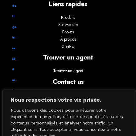
Liens rapides
de
Produits
fl
Sur Mesure
ga
Projets
hi
À propos
Contact
ia
Trouver un agent
id
il
Trouvez un agent
Contact us
in
ks
info@absoluxlighting.com
Nous respectons votre vie privée.
514.807.5157
ky
1.877.ABSOLUX
Nous utilisons des cookies pour améliorer votre
la
expérience de navigation, diffuser des publicités ou des
contenus personnalisés et analyser notre trafic. En
Lampe de table
cliquant sur « Tout accepter », vous consentez à notre
Lampe Plancher
utilisation des cookies.