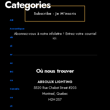
Categories
AB
Acoustique
Abonnez-vous à notre infolettre ! Entrez votre courriel
ici.
ak
al
ar
az
Où nous trouver
BC
ca
ABSOLUX LIGHTING
5520 Rue Chabot Street #203
Canada
Montreal, Quebec
co
H2H 2S7
ct