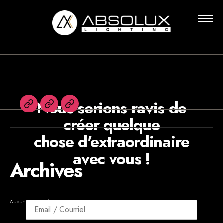
Rien n’a été trouvé
Absolux
Lighting
Nous serions ravis de
English
Agents
Newsletters
créer quelque
chose d'extraordinaire
avec vous !
Archives
Aucune archive à afficher.