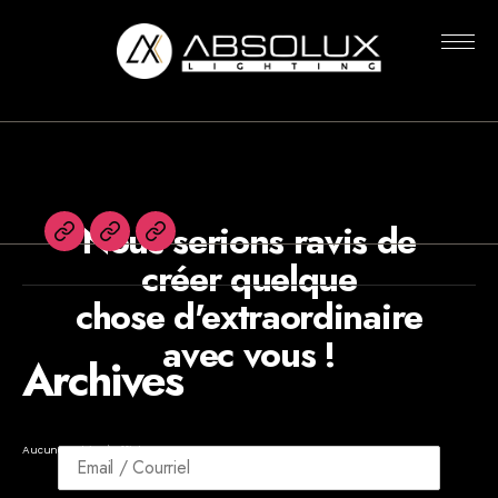
Rien n’a été trouvé
Absolux
Lighting
Nous serions ravis de
English
Agents
Newsletters
créer quelque
chose d'extraordinaire
avec vous !
Archives
Aucune archive à afficher.