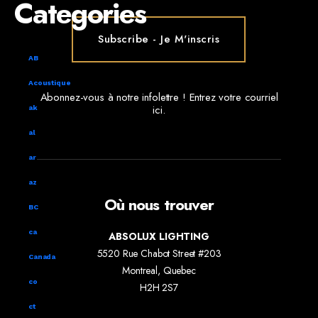
Categories
AB
Acoustique
Abonnez-vous à notre infolettre ! Entrez votre courriel
ici.
ak
al
ar
az
Où nous trouver
BC
ca
ABSOLUX LIGHTING
5520 Rue Chabot Street #203
Canada
Montreal, Quebec
co
H2H 2S7
ct