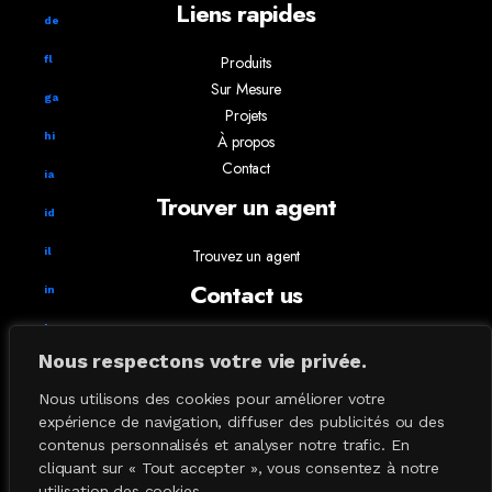
Liens rapides
de
Produits
fl
Sur Mesure
ga
Projets
hi
À propos
Contact
ia
Trouver un agent
id
il
Trouvez un agent
Contact us
in
ks
info@absoluxlighting.com
Nous respectons votre vie privée.
514.807.5157
ky
1.877.ABSOLUX
Nous utilisons des cookies pour améliorer votre
la
expérience de navigation, diffuser des publicités ou des
contenus personnalisés et analyser notre trafic. En
Lampe de table
cliquant sur « Tout accepter », vous consentez à notre
Lampe Plancher
utilisation des cookies.