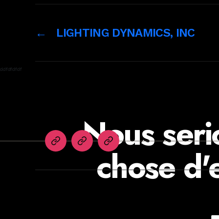
←
LIGHTING DYNAMICS, INC
ddfdfdfdf
Nous seri
English
Agents
Newsletters
chose d'