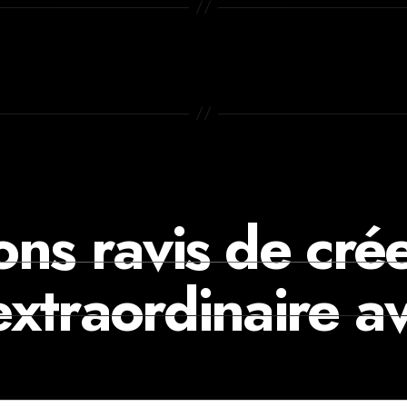
ons ravis de cré
extraordinaire av