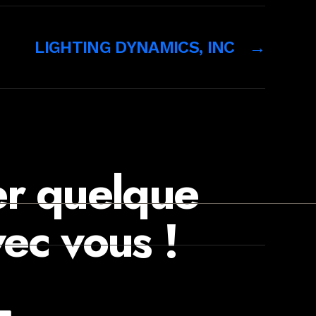
LIGHTING DYNAMICS, INC
→
er quelque
ec vous !