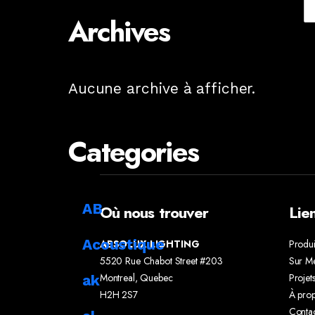
Archives
Aucune archive à afficher.
Categories
AB
Où nous trouver
Lie
Acoustique
ABSOLUX LIGHTING
Produi
5520 Rue Chabot Street #203
Sur M
Montreal, Quebec
Projet
ak
H2H 2S7
À pro
Conta