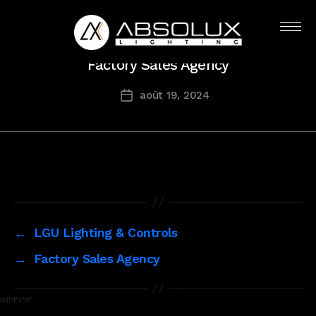
Catégories
TN
USA
Absolux
Factory Sales Agency
Lighting
août 19, 2024
Date
de
l’article
←
LGU Lighting & Controls
→
Factory Sales Agency
ddfdfdfdf