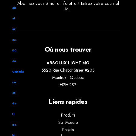
Abonnez-vous à notre infolettre ! Entrez votre courriel
ici.
ak
al
ar
az
Où nous trouver
BC
ca
ABSOLUX LIGHTING
5520 Rue Chabot Street #203
Canada
Montreal, Quebec
co
H2H 2S7
ct
Liens rapides
de
Produits
fl
Sur Mesure
ga
Projets
hi