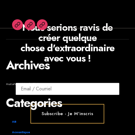
Nous serions ravis de
English
Agents
Newsletters
créer quelque
chose d'extraordinaire
avec vous !
Archives
Aucune archive à afficher.
Categories
AB
Acoustique