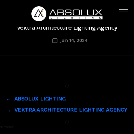
Catégories
AB
Absolux
Vektra Architecture Lighting Agency
Lighting
juin 14, 2024
Date
de
l’article
←
ABSOLUX LIGHTING
→
VEKTRA ARCHITECTURE LIGHTING AGENCY
ddfdfdfdf