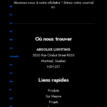
Abonnez-vous à notre infolettre ! Entrez votre courriel
ici.
ak
al
ar
az
Où nous trouver
BC
ca
ABSOLUX LIGHTING
5520 Rue Chabot Street #203
Canada
Montreal, Quebec
co
H2H 2S7
ct
Liens rapides
de
Produits
fl
Sur Mesure
ga
Projets
hi