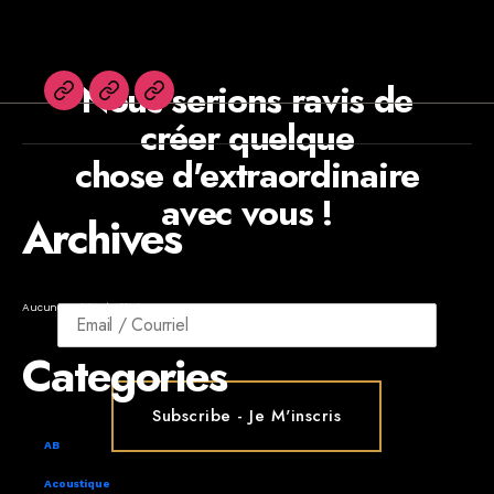
Nous serions ravis de
English
Agents
Newsletters
créer quelque
chose d'extraordinaire
avec vous !
Archives
Aucune archive à afficher.
Categories
AB
Acoustique