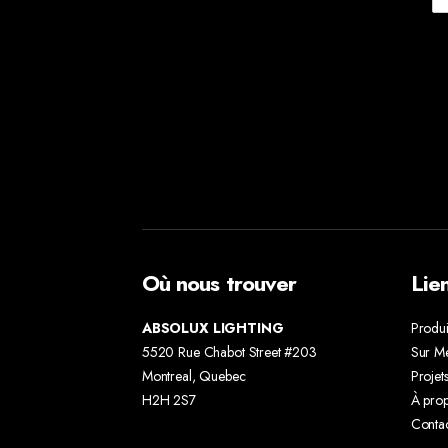
Où nous trouver
Lie
ABSOLUX LIGHTING
Produi
5520 Rue Chabot Street #203
Sur M
Montreal, Quebec
Projet
H2H 2S7
À pro
Conta