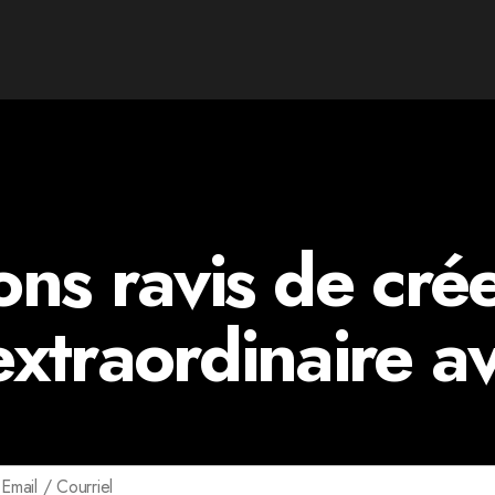
ons ravis de cré
extraordinaire av