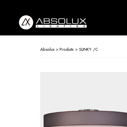
Absolux
Lighting
Absolux
>
Produits
> SLINKY /C