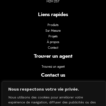
H2H 2S7
Liens rapides
Produits
Sur Mesure
Projets
À propos
Contact
Trouver un agent
Trouvez un agent
Contact us
info@absoluxlighting.com
Nous respectons votre vie privée.
514.807.5157
1.877.ABSOLUX
Nous utilisons des cookies pour améliorer votre
expérience de navigation, diffuser des publicités ou des