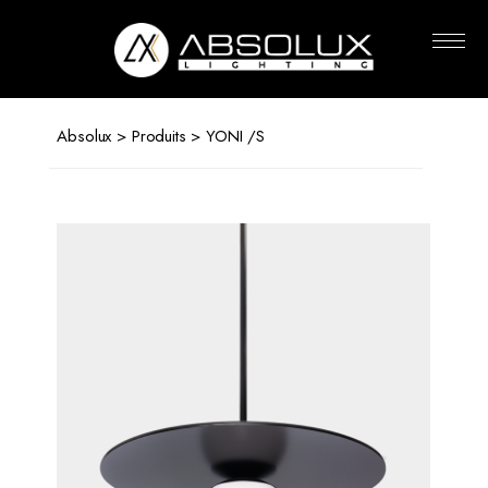
Absolux
Lighting
Absolux
>
Produits
> YONI /S