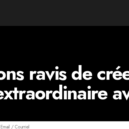
ons ravis de cré
extraordinaire av