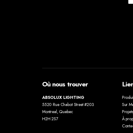
Où nous trouver
Lie
ABSOLUX LIGHTING
Produi
5520 Rue Chabot Street #203
Sur M
Montreal, Quebec
Projet
H2H 2S7
À pro
Conta