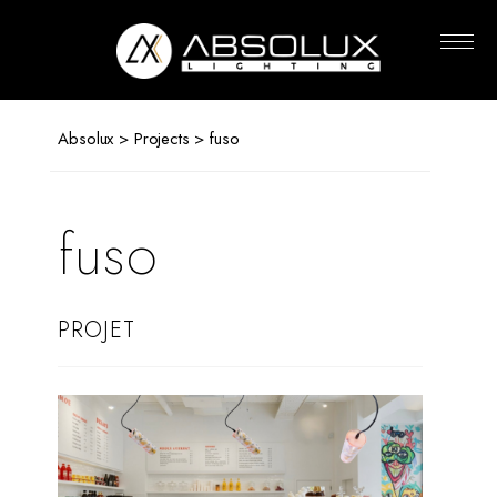
Absolux
Lighting
Absolux
>
Projects
> fuso
fuso
PROJET