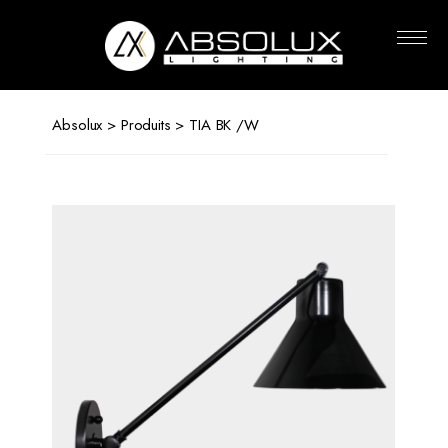
Absolux
Lighting
Absolux
>
Produits
> TIA BK /W