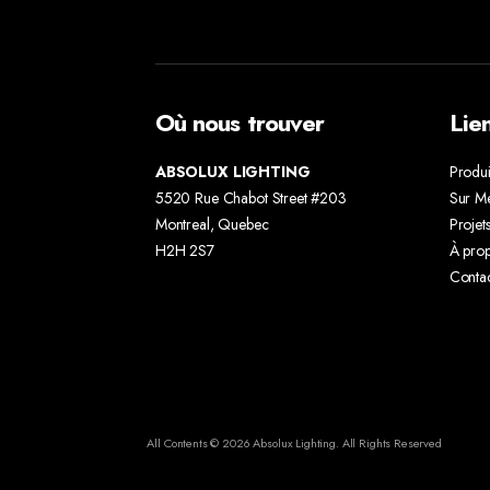
Où nous trouver
Lie
ABSOLUX LIGHTING
Produi
5520 Rue Chabot Street #203
Sur M
Montreal, Quebec
Projet
H2H 2S7
À pro
Conta
All Contents © 2026 Absolux Lighting. All Rights Reserved