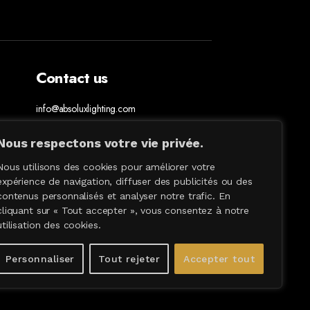
Contact us
info@absoluxlighting.com
514.807.5157
1.877.ABSOLUX
Nous respectons votre vie privée.
Nous utilisons des cookies pour améliorer votre
expérience de navigation, diffuser des publicités ou des
contenus personnalisés et analyser notre trafic. En
cliquant sur « Tout accepter », vous consentez à notre
utilisation des cookies.
Personnaliser
Tout rejeter
Accepter tout