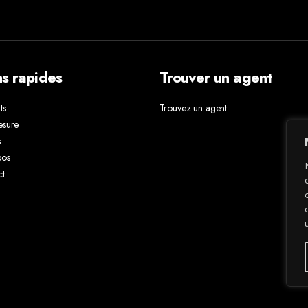
ns rapides
Trouver un agent
ts
Trouvez un agent
esure
s
pos
ct